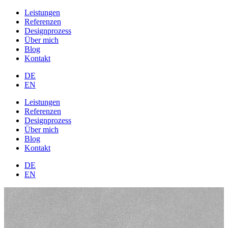
Leistungen
Referenzen
Designprozess
Über mich
Blog
Kontakt
DE
EN
Leistungen
Referenzen
Designprozess
Über mich
Blog
Kontakt
DE
EN